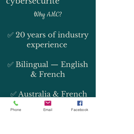
cybersécurité
Why AMC?
✅ 20 years of industry
experience
✅ Bilingual — English
& French
✅ Australia & French
Polynesia
Phone
Email
Facebook
✅ End-to-end
creative, marketing &